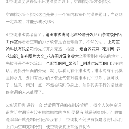
3.空调温度设置低于环境温度2°以上，空调排水管才会排水。
空调排水管不排水这也是关于一个室内和室外的温差题目，当达到
一定温差，才能形成水排出。
4.空调排水管堵塞了，
莆田市湄洲湾北岸经济开发区山亭道锐网络
工作室
你看看空调的排水软管是否被弯曲了、不然的话，
上海笙
翰科技有限公司
你先打开外壳逐一检查，
烟台养花网_花卉网_养
花知识_花卉图片大全_花卉图片及名称大全
看看到有接头的地方，
先拔开是否有水流出，
合肥泵阀网_泵阀门_制造供应泵阀门
没有的
话，再拆开里面的外壳，就可以看到有个排水沟，排水沟有个孔就
是排水孔，要用有压力的水管还气管对着排水孔冲或吹，就可以
了，注意，阔别一点，不然会喷到你身上。如你其实不行的话就请
修空调的人来处理了。
5.空调开机 运行一会 然后用耳朵贴在制冷管听， 找个人关掉空调
留意听空调管有没有咕噜咕噜的声音 要是有 就是制冷剂少了 假如
是嗡嗡声就是制冷剂已经没有了。空调制冷剂没有就是必需找我们
上门为空调充制冷剂，使空调恢复正常运行制冷